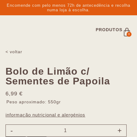
Encomende com pelo menos 72h de antecedência e recolha
numa loja à escolha.
PRODUTOS
0
< voltar
Bolo de Limão c/
Sementes de Papoila
6,99
€
Peso aproximado: 550gr
informação nutricional e alergénios
-
+