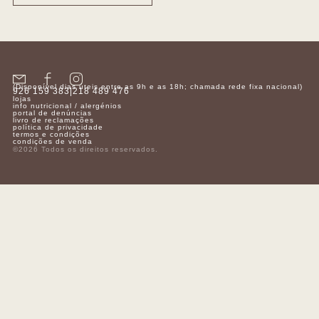
(Disponível dias úteis entre as 9h e as 18h; chamada rede fixa nacional)
926 159 383
|
218 489 476
lojas
info nutricional / alergénios
portal de denúncias
livro de reclamações
política de privacidade
termos e condições
condições de venda
©2026 Todos os direitos reservados.