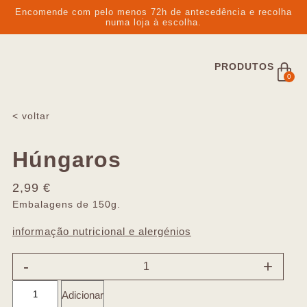
Encomende com pelo menos 72h de antecedência e recolha
numa loja à escolha.
PRODUTOS
0
< voltar
Húngaros
2,99
€
Embalagens de 150g.
informação nutricional e alergénios
-
+
Adicionar