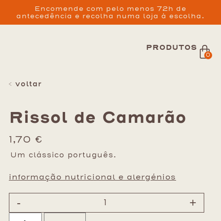
Encomende com pelo menos 72h de
antecedência e recolha numa loja à escolha.
PRODUTOS
0
< voltar
Rissol de Camarão
1,70
€
Um clássico português.
informação nutricional e alergénios
-
+