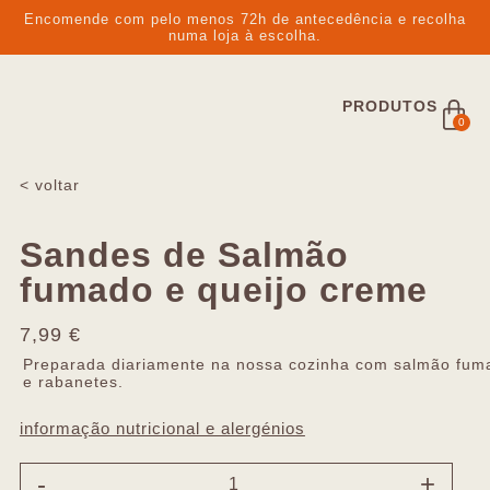
Encomende com pelo menos 72h de antecedência e recolha
numa loja à escolha.
PRODUTOS
0
< voltar
Sandes de Salmão
fumado e queijo creme
7,99
€
Preparada diariamente na nossa cozinha com salmão fumad
e rabanetes.
informação nutricional e alergénios
-
+