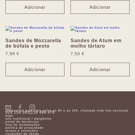
Adicionar
Adicionar
Sandes de Mozzarella
Sandes de Atum em
de búfala e pesto
molho tártaro
7,99
€
7,50
€
Adicionar
Adicionar
(Disponível dias úteis entre as 9h e as 18h; chamada rede fixa nacional)
926 159 383
|
218 489 476
lojas
info nutricional / alergénios
portal de denúncias
livro de reclamações
política de privacidade
termos e condições
condições de venda