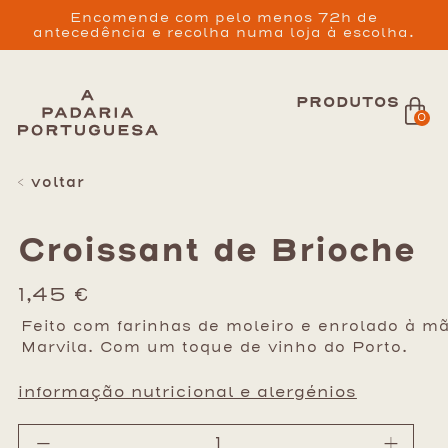
Encomende com pelo menos 72h de
antecedência e recolha numa loja à escolha.
PRODUTOS
0
< voltar
Croissant de Brioche
1,45
€
Feito com farinhas de moleiro e enrolado à m
Marvila. Com um toque de vinho do Porto.
informação nutricional e alergénios
-
+