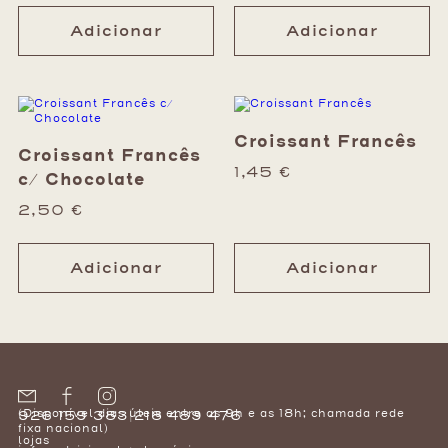
Adicionar
Adicionar
Croissant Francês
Croissant Francês
1,45
€
c/ Chocolate
2,50
€
Adicionar
Adicionar
(Disponível dias úteis entre as 9h e as 18h; chamada rede
926 159 383
|
218 489 476
fixa nacional)
lojas