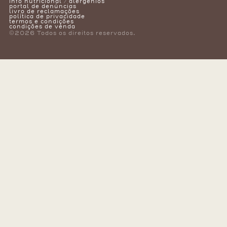
info nutricional / alergénios
portal de denúncias
livro de reclamações
política de privacidade
termos e condições
condições de venda
©2026 Todos os direitos reservados.