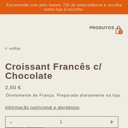
Encomende com pelo menos 72h de antecedência e recolha
numa loja à escolha.
PRODUTOS
0
< voltar
Croissant Francês c/
Chocolate
2,50
€
Diretamente de França. Preparado diariamente na loja.
informação nutricional e alergénios
-
+