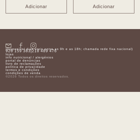
Adicionar
Adicionar
(Disponível dias úteis entre as 9h e as 18h; chamada rede fixa nacional)
926 159 383
|
218 489 476
lojas
info nutricional / alergénios
portal de denúncias
livro de reclamações
política de privacidade
termos e condições
condições de venda
©2026 Todos os direitos reservados.