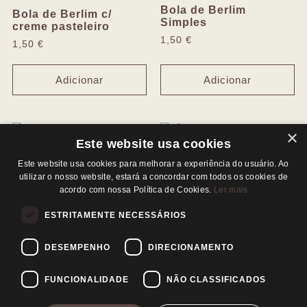
Bola de Berlim
Bola de Berlim c/
Simples
creme pasteleiro
1,50
€
1,50
€
Adicionar
Adicionar
×
Este website usa cookies
Pastel de Nata
Pão de Deus
Este website usa cookies para melhorar a experiência do usuário. Ao
1,40
€
1,45
€
utilizar o nosso website, estará a concordar com todos os cookies de
acordo com nossa Política de Cookies.
Ler mais
Adicionar
Adicionar
ESTRITAMENTE NECESSÁRIOS
DESEMPENHO
DIRECIONAMENTO
FUNCIONALIDADE
NÃO CLASSIFICADOS
(Disponível dias úteis entre as 9h e as 18h; chamada rede fixa nacional)
926 159 383
|
218 489 476