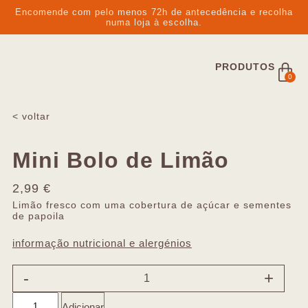
Encomende com pelo menos 72h de antecedência e recolha
numa loja à escolha.
PRODUTOS
0
< voltar
Mini Bolo de Limão
2,99
€
Limão fresco com uma cobertura de açúcar e sementes
de papoila
informação nutricional e alergénios
-
+
Adicionar