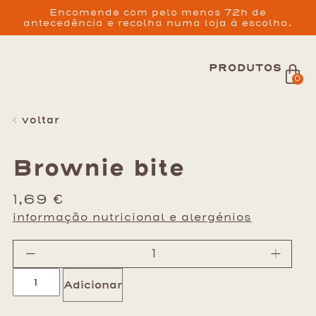
Encomende com pelo menos 72h de
antecedência e recolha numa loja à escolha.
PRODUTOS
0
< voltar
Brownie bite
1,69
€
informação nutricional e alergénios
-
+
Adicionar