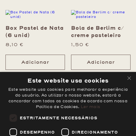
Box Pastel de Nata
Bola de Berlim c/
(6 unid)
creme pasteleiro
8,10
€
1,50
€
Adicionar
Adicionar
×
Este website usa cookies
Este website usa cookies para melhorar a experiência
Pastel de Nata
Pão de Deus
do usuário. Ao utilizar o nosso website, estará a
concordar com todos os cookies de acordo com nossa
1,40
€
1,45
€
Política de Cookies.
Ler mais
ESTRITAMENTE NECESSÁRIOS
Adicionar
Adicionar
DESEMPENHO
DIRECIONAMENTO