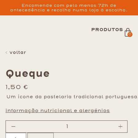
Encomende com pelo menos 72h de
antecedência e recolha numa loja à escolha.
PRODUTOS
0
< voltar
Queque
1,50
€
Um ícone da pastelaria tradicional portuguesa
informação nutricional e alergénios
-
+