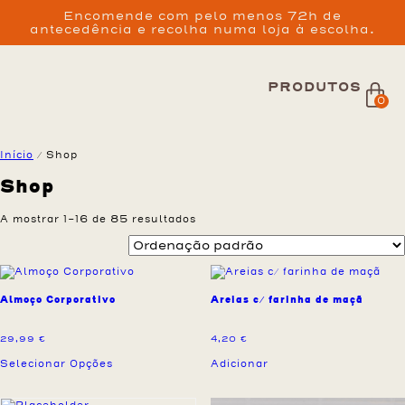
Encomende com pelo menos 72h de
antecedência e recolha numa loja à escolha.
PRODUTOS
0
Início
/ Shop
Shop
A mostrar 1–16 de 85 resultados
Almoço Corporativo
Areias c/ farinha de maçã
29,99
€
4,20
€
Selecionar Opções
Adicionar