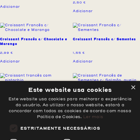
2,50
€
Adicionar
Adicionar
Croissant Francês c/ Chocolate e
Croissant Francês c/ Sementes
Morango
2,99
€
1,55
€
Adicionar
Adicionar
×
Este website usa cookies
Croissant francês com pistachio
Croissant Francês de Sementes
Este website usa cookies para melhorar a experiência
c/ Salmão, queijo creme e
3,50
€
cebolinho
do usuário. Ao utilizar o nosso website, estará a
3,99
€
concordar com todos os cookies de acordo com nossa
Adicionar
Política de Cookies.
Ler mais
Adicionar
ESTRITAMENTE NECESSÁRIOS
1
2
3
4
5
6
→