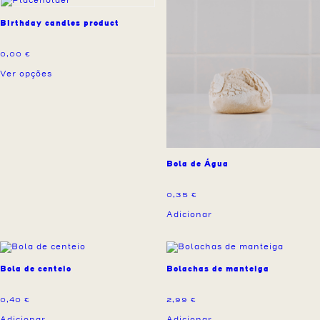
Birthday candles product
0,00
€
Ver opções
Bola de Água
0,35
€
Adicionar
Bola de centeio
Bolachas de manteiga
0,40
€
2,99
€
Adicionar
Adicionar